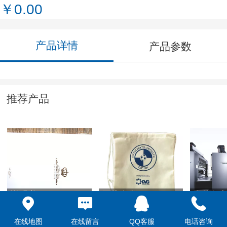
￥0.00
产品详情
产品参数
推荐产品
说明书
无纺布袋
海德堡
在线地图
在线留言
QQ客服
电话咨询
￥0.00
￥0.00
￥0.00